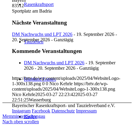
Bayern
Rasenkraftsport
83512
Sportplatz am Badria
Nächste Veranstaltung
DM Nachwuchs und LPT 2026
- 19. September 2026 -
20. September 2026 - Ganztägig
Tauziehen
Kommende Veranstaltungen
DM Nachwuchs und LPT 2026
- 19. September
2026 - 20. September 2026 - Ganztägig
https://brtv.de/wp-content/uploads/2025/04/WebsiteLogo-
Highland Games
1-300x138.png
0
0
Nico Kehrle
https://brtv.de/wp-
content/uploads/2025/04/WebsiteLogo-1-300x138.png
Nico Kehrle
2025-03-27 22:23:42
2025-03-27
22:51:25
Wasserburg
Bayerischer Rasenkraftsport- und Tauziehverband e.V.
Instagram
Facebook
Datenschutz
Impressum
Memmingen
Schongau
Rugby
Nach oben scrollen