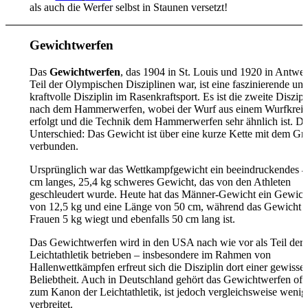
als auch die Werfer selbst in Staunen versetzt!
Gewichtwerfen
Das
Gewichtwerfen
, das 1904 in St. Louis und 1920 in Antwe
Teil der Olympischen Disziplinen war, ist eine faszinierende un
kraftvolle Disziplin im Rasenkraftsport. Es ist die zweite Diszipl
nach dem Hammerwerfen, wobei der Wurf aus einem Wurfkreis
erfolgt und die Technik dem Hammerwerfen sehr ähnlich ist. De
Unterschied: Das Gewicht ist über eine kurze Kette mit dem Gri
verbunden.
Ursprünglich war das Wettkampfgewicht ein beeindruckendes 4
cm langes, 25,4 kg schweres Gewicht, das von den Athleten
geschleudert wurde. Heute hat das Männer-Gewicht ein Gewich
von 12,5 kg und eine Länge von 50 cm, während das Gewicht d
Frauen 5 kg wiegt und ebenfalls 50 cm lang ist.
Das Gewichtwerfen wird in den USA nach wie vor als Teil der
Leichtathletik betrieben – insbesondere im Rahmen von
Hallenwettkämpfen erfreut sich die Disziplin dort einer gewisse
Beliebtheit. Auch in Deutschland gehört das Gewichtwerfen offi
zum Kanon der Leichtathletik, ist jedoch vergleichsweise wenig
verbreitet.