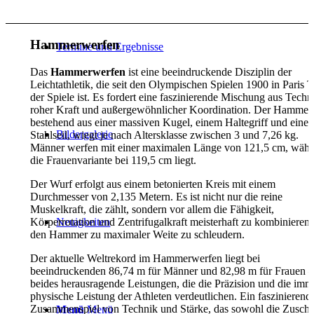
Hammerwerfen
Termine und Ergebnisse
Das
Hammerwerfen
ist eine beeindruckende Disziplin der
Leichtathletik, die seit den Olympischen Spielen 1900 in Paris T
der Spiele ist. Es fordert eine faszinierende Mischung aus Techn
roher Kraft und außergewöhnlicher Koordination. Der Hammer,
bestehend aus einer massiven Kugel, einem Haltegriff und eine
Bildergalerie
Stahlseil, wiegt je nach Altersklasse zwischen 3 und 7,26 kg.
Männer werfen mit einer maximalen Länge von 121,5 cm, wäh
die Frauenvariante bei 119,5 cm liegt.
Der Wurf erfolgt aus einem betonierten Kreis mit einem
Durchmesser von 2,135 Metern. Es ist nicht nur die reine
Muskelkraft, die zählt, sondern vor allem die Fähigkeit,
Körperrotation und Zentrifugalkraft meisterhaft zu kombinieren
Neuigkeiten
den Hammer zu maximaler Weite zu schleudern.
Der aktuelle Weltrekord im Hammerwerfen liegt bei
beeindruckenden 86,74 m für Männer und 82,98 m für Frauen –
beides herausragende Leistungen, die die Präzision und die im
physische Leistung der Athleten verdeutlichen. Ein faszinierend
Zusammenspiel von Technik und Stärke, das sowohl die Zuscha
Menü
Menü