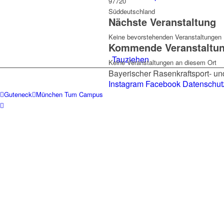
97720
Süddeutschland
Nächste Veranstaltung
Keine bevorstehenden Veranstaltungen
Kommende Veranstaltu
Tauziehen
Keine Veranstaltungen an diesem Ort
Bayerischer Rasenkraftsport- un
Instagram
Facebook
Datenschut
Guteneck
München Tum Campus
Highland Games
Rugby