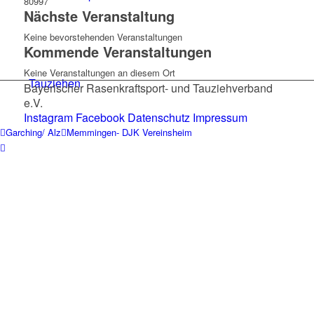
80997
Nächste Veranstaltung
Keine bevorstehenden Veranstaltungen
Kommende Veranstaltungen
Keine Veranstaltungen an diesem Ort
Tauziehen
Bayerischer Rasenkraftsport- und Tauziehverband
e.V.
Instagram
Facebook
Datenschutz
Impressum
Garching/ Alz
Memmingen- DJK Vereinsheim
Highland Games
Rugby