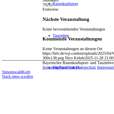
Südbaden
Rasenkraftsport
79252
Festwiese
Nächste Veranstaltung
Keine bevorstehenden Veranstaltungen
Tauziehen
Kommende Veranstaltungen
Keine Veranstaltungen an diesem Ort
https://brtv.de/wp-content/uploads/2025/0
300x138.png
Nico Kehrle
2025-11-28 21:00
Bayerischer Rasenkraftsport- und Tauziehve
Highland Games
Instagram
Facebook
Datenschutz
Impressu
Simonswald
Korb
Nach oben scrollen
Rugby