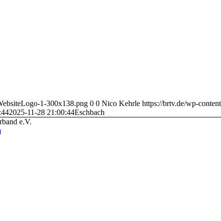
4/WebsiteLogo-1-300x138.png
0
0
Nico Kehrle
https://brtv.de/wp-conte
:44
2025-11-28 21:00:44
Eschbach
rband e.V.
m