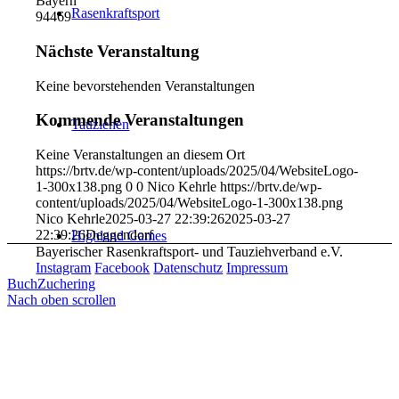
Bayern
Rasenkraftsport
94469
Nächste Veranstaltung
Keine bevorstehenden Veranstaltungen
Kommende Veranstaltungen
Tauziehen
Keine Veranstaltungen an diesem Ort
https://brtv.de/wp-content/uploads/2025/04/WebsiteLogo-
1-300x138.png
0
0
Nico Kehrle
https://brtv.de/wp-
content/uploads/2025/04/WebsiteLogo-1-300x138.png
Nico Kehrle
2025-03-27 22:39:26
2025-03-27
22:39:26
Deggendorf
Highland Games
Bayerischer Rasenkraftsport- und Tauziehverband e.V.
Instagram
Facebook
Datenschutz
Impressum
Buch
Zuchering
Nach oben scrollen
Rugby