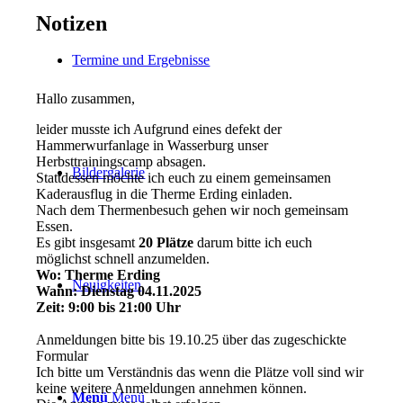
Notizen
Termine und Ergebnisse
Hallo zusammen,
leider musste ich Aufgrund eines defekt der
Hammerwurfanlage in Wasserburg unser
Herbsttrainingscamp absagen.
Bildergalerie
Stattdessen möchte ich euch zu einem gemeinsamen
Kaderausflug in die Therme Erding einladen.
Nach dem Thermenbesuch gehen wir noch gemeinsam
Essen.
Es gibt insgesamt
20 Plätze
darum bitte ich euch
möglichst schnell anzumelden.
Wo: Therme Erding
Neuigkeiten
Wann: Dienstag 04.11.2025
Zeit: 9:00 bis 21:00 Uhr
Anmeldungen bitte bis 19.10.25 über das zugeschickte
Formular
Ich bitte um Verständnis das wenn die Plätze voll sind wir
keine weitere Anmeldungen annehmen können.
Menü
Menü