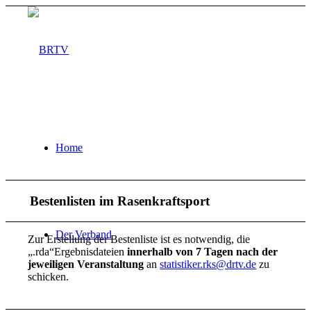
Home
Bestenlisten im Rasenkraftsport
Der Verband
Zur Erstellung der Bestenliste ist es notwendig, die
„.rda“Ergebnisdateien
innerhalb von
7 Tagen
nach der
jeweiligen Veranstaltung
an
statistiker.rks@drtv.de
zu
schicken.